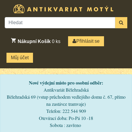
Přihlásit se
Nákupní Košík
0
ks
Můj účet
Nové výdejní místo pro osobní odběr:
Antikvariát Bělehradská
Bělehradská 69 (vstup průchodem vedlejšího domu č. 67, přímo
na zastávce tramvaje)
Telefon: 222 544 909
Otevírací doba: Po-Pá 10 -18
Sobota : zavřeno