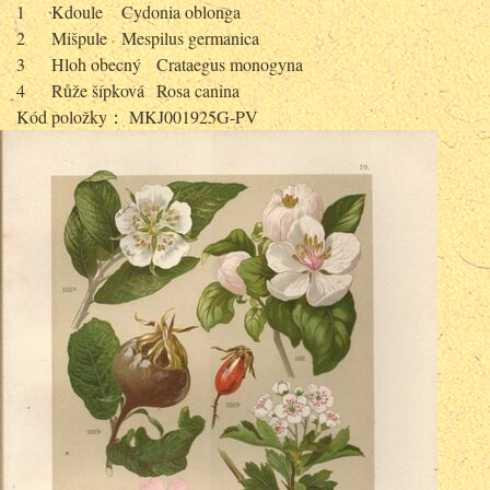
1
Kdoule
Cydonia oblonga
2
Mišpule
Mespilus germanica
3
Hloh obecný
Crataegus monogyna
4
Růže šípková
Rosa canina
Kód položky： MKJ001925G-PV