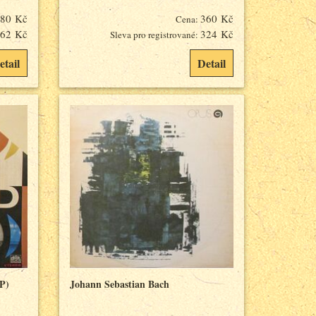
80 Kč
360 Kč
Cena:
62 Kč
324 Kč
Sleva pro registrované:
etail
Detail
LP)
Johann Sebastian Bach