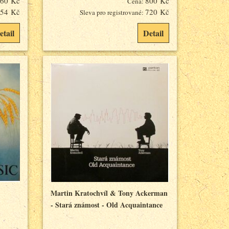
60 Kč
800 Kč
Cena:
54 Kč
720 Kč
Sleva pro registrované:
etail
Detail
Martin Kratochvíl & Tony Ackerman
- Stará známost - Old Acquaintance