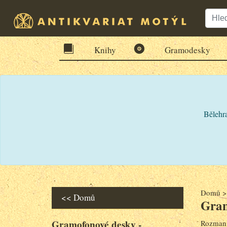
Knihy
Gramodesky
Bělehra
Domů
<< Domů
Gram
Gramofonové desky -
Rozmani