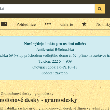
Pohlednice
Galerie
Novink
Nové výdejní místo pro osobní odběr:
Antikvariát Bělehradská
dská 69 (vstup průchodem vedlejšího domu č. 67, přímo na zastávce t
Telefon: 222 544 909
Otevírací doba: Po-Pá 10 -18
Sobota : zavřeno
>
Gramofonové desky - gramodesky
ofonové desky - gramodesky
tá nabídka zachovaných gramofonových desek většinou ve velmi dobré 