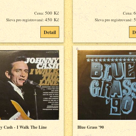
500 Kč
6
Cena:
Cena:
450 Kč
5
Sleva pro registrované:
Sleva pro registrované:
Detail
D
y Cash - I Walk The Line
Blue Grass '90