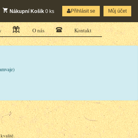
Přihlásit se
Můj účet
Nákupní Košík
0
ks
y
O nás
Kontakt
ramvaje)
kvalitě.