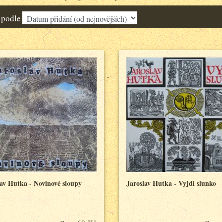
 podle
lav Hutka - Novinové sloupy
Jaroslav Hutka - Vyjdi slunko