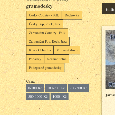
gramodesky
řadit
Český Country - Folk
Dechovka
Český Pop, Rock, Jazz
Zahraniční Country - Folk
Zahraniční Pop, Rock, Jazz
Klasická hudba
Mluvené slovo
Pohádky
Nezařaditelné
Podepsané gramodesky
Cena
0-100 Kč
100-200 Kč
200-500 Kč
Jaros
500-1000 Kč
1000- Kč