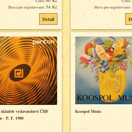
60 Kč
Cena:
Cena:
54 Kč
Sleva pro registrované:
Sleva pro registrované:
Detail
D
 skladeb vydavatelství ČHF
Koospol Music
 - P. F. 1980