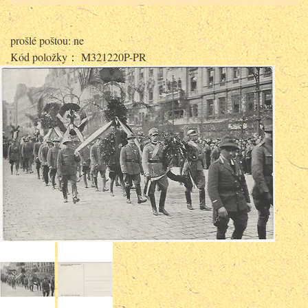
prošlé poštou: ne
Kód položky： M321220P-PR