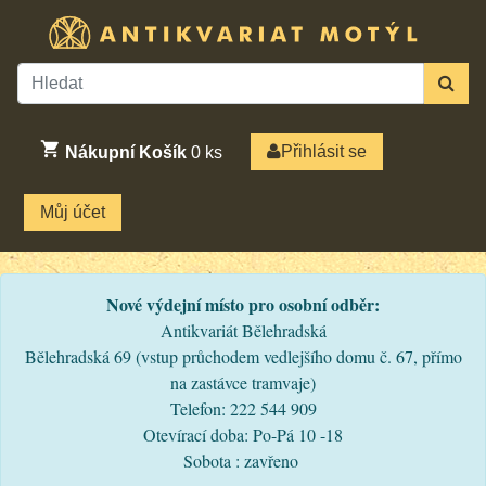
Přihlásit se
Nákupní Košík
0
ks
Můj účet
Nové výdejní místo pro osobní odběr:
Antikvariát Bělehradská
Bělehradská 69 (vstup průchodem vedlejšího domu č. 67, přímo
na zastávce tramvaje)
Telefon: 222 544 909
Otevírací doba: Po-Pá 10 -18
Sobota : zavřeno