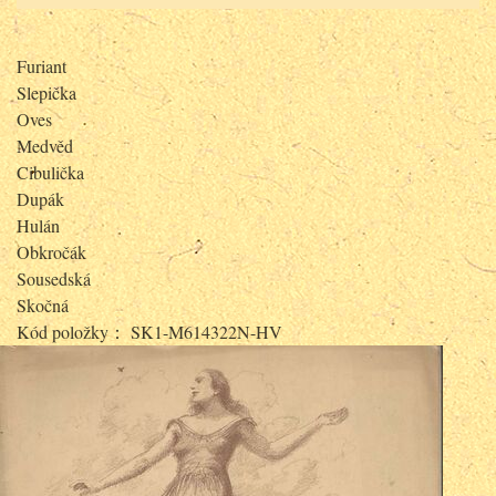
Furiant
Slepička
Oves
Medvěd
Cibulička
Dupák
Hulán
Obkročák
Sousedská
Skočná
Kód položky： SK1-M614322N-HV