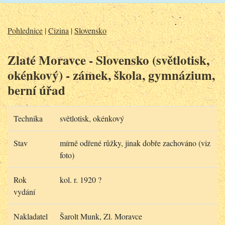
Pohlednice
|
Cizina
|
Slovensko
Zlaté Moravce - Slovensko (světlotisk,
okénkový) - zámek, škola, gymnázium,
berní úřad
Technika
světlotisk, okénkový
Stav
mírně odřené růžky, jinak dobře zachováno (viz
foto)
Rok
kol. r. 1920 ?
vydání
Nakladatel
Šarolt Munk, Zl. Moravce