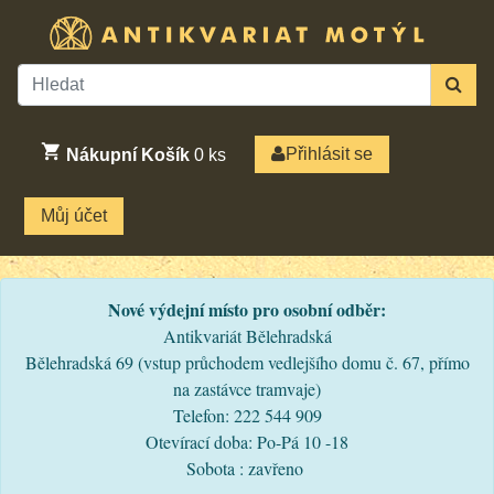
Přihlásit se
Nákupní Košík
0
ks
Můj účet
Nové výdejní místo pro osobní odběr:
Antikvariát Bělehradská
Bělehradská 69 (vstup průchodem vedlejšího domu č. 67, přímo
na zastávce tramvaje)
Telefon: 222 544 909
Otevírací doba: Po-Pá 10 -18
Sobota : zavřeno