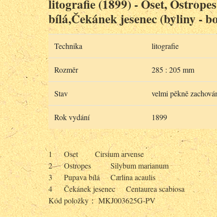
litografie (1899) - Oset, Ostrope
bílá,Čekánek jesenec (byliny - b
Technika
litografie
Rozměr
285 : 205 mm
Stav
velmi pěkně zachová
Rok vydání
1899
1
Oset
Cirsium arvense
2
Ostropes
Silybum marianum
3
Pupava bílá
Carlina acaulis
4
Čekánek jesenec
Centaurea scabiosa
Kód položky： MKJ003625G-PV