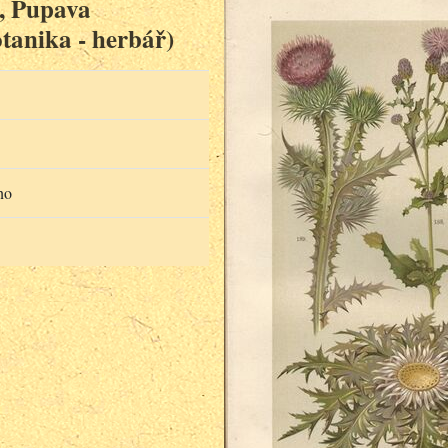
s, Pupava
otanika - herbář)
no