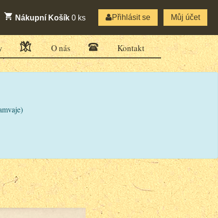
Přihlásit se
Můj účet
Nákupní Košík
0
ks
y
O nás
Kontakt
ramvaje)