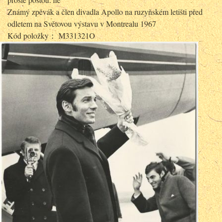
Známý zpěvák a člen divadla Apollo na ruzyňském letišti před
odletem na Světovou výstavu v Montrealu 1967
Kód položky： M331321O