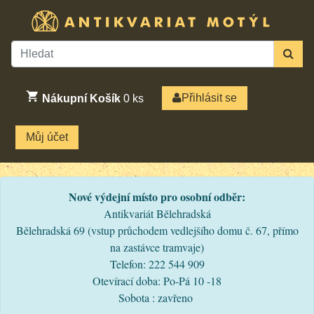
Přihlásit se
Nákupní Košík
0
ks
Můj účet
Nové výdejní místo pro osobní odběr:
Antikvariát Bělehradská
Bělehradská 69 (vstup průchodem vedlejšího domu č. 67, přímo
na zastávce tramvaje)
Telefon: 222 544 909
Otevírací doba: Po-Pá 10 -18
Sobota : zavřeno