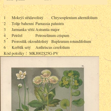
1
Mokrýš střídavolistý
Chrysosplenium alternifolium
2
Tolije bahenní
Parnassia palustris
3
Jarmanka větší
Astrantia major
4
Petržel
Petroselinum crispum
5
Prorostlík okrouhlolistý
Bupleurum rotundifolium
6
Kerblík setý
Anthriscus cerefolium
Kód položky： MKJ002525G-PV