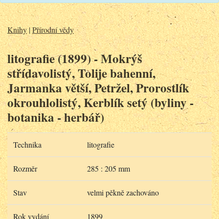
Knihy
|
Přírodní vědy
litografie (1899) - Mokrýš
střídavolistý, Tolije bahenní,
Jarmanka větší, Petržel, Prorostlík
okrouhlolistý, Kerblík setý (byliny -
botanika - herbář)
Technika
litografie
Rozměr
285 : 205 mm
Stav
velmi pěkně zachováno
Rok vydání
1899