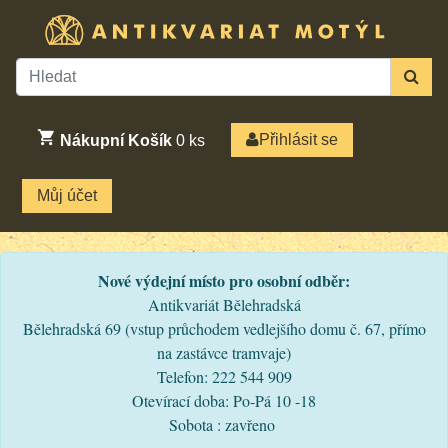
Přihlásit se
Nákupní Košík
0
ks
Můj účet
Nové výdejní místo pro osobní odběr:
Antikvariát Bělehradská
Bělehradská 69 (vstup průchodem vedlejšího domu č. 67, přímo
na zastávce tramvaje)
Telefon: 222 544 909
Otevírací doba: Po-Pá 10 -18
Sobota : zavřeno