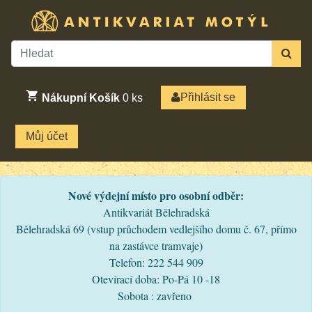
Přihlásit se
Nákupní Košík
0
ks
Můj účet
Nové výdejní místo pro osobní odběr:
Antikvariát Bělehradská
Bělehradská 69 (vstup průchodem vedlejšího domu č. 67, přímo
na zastávce tramvaje)
Telefon: 222 544 909
Otevírací doba: Po-Pá 10 -18
Sobota : zavřeno