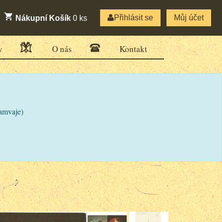
Přihlásit se
Můj účet
Nákupní Košík
0
ks
y
O nás
Kontakt
ramvaje)