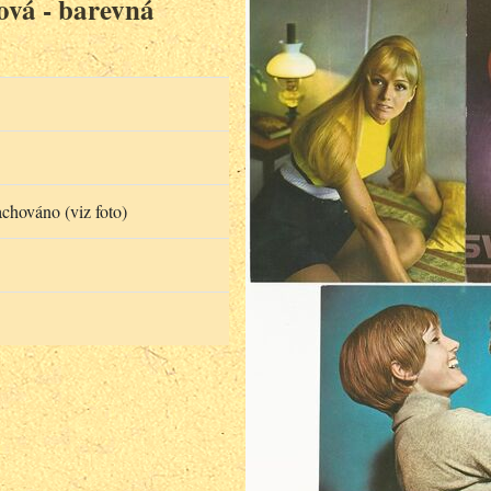
ová - barevná
achováno (viz foto)