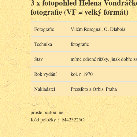
3 x fotopohled Helena Vondráčk
fotografie (VF = velký formát)
Fotografie
Vilém Rosegnal, O. Dlabola
Technika
fotografie
Stav
mírně odřené růžky, jinak dobře z
Rok vydání
kol. r. 1970
Nakladatel
Pressfoto a Orbis, Praha
prošlé poštou: ne
Kód položky： M423225O