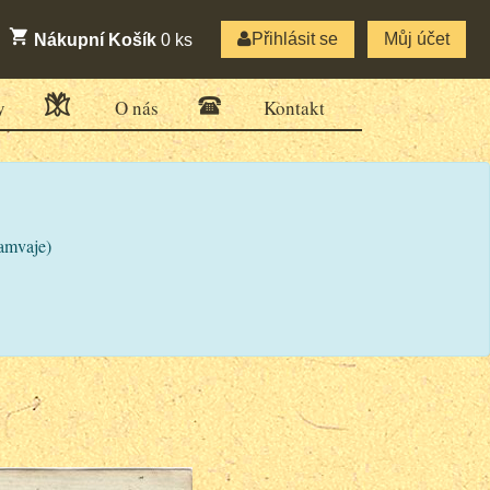
Přihlásit se
Můj účet
Nákupní Košík
0
ks
y
O nás
Kontakt
ramvaje)