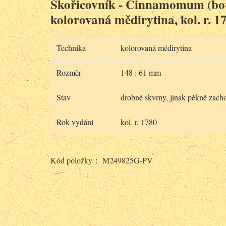
Skořicovník - Cinnamomum (bot
kolorovaná mědirytina, kol. r. 1
Technika
kolorovaná mědirytina
Rozměr
148 : 61 mm
Stav
drobné skvrny, jinak pěkně zacho
Rok vydání
kol. r. 1780
Kód položky： M249825G-PV