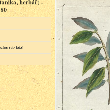
anika, herbář) -
780
váno (viz foto)