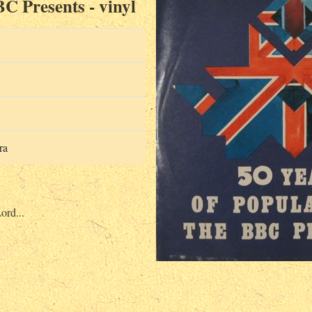
C Presents - vinyl
ra
ord...