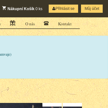
Přihlásit se
Můj účet
Nákupní Košík
0
ks
y
O nás
Kontakt
ramvaje)