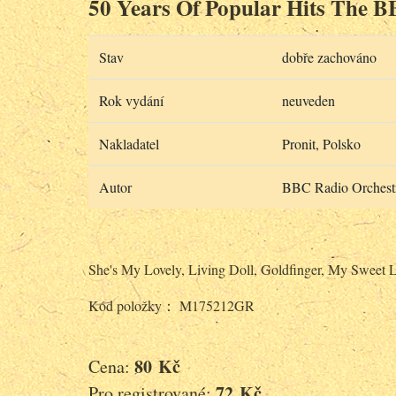
50 Years Of Popular Hits The BB
Stav
dobře zachováno
Rok vydání
neuveden
Nakladatel
Pronit, Polsko
Autor
BBC Radio Orchest
She's My Lovely, Living Doll, Goldfinger, My Sweet L
Kód položky： M175212GR
80 Kč
Cena:
72 Kč
Pro registrované: