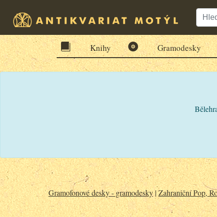
Knihy
Gramodesky
Bělehra
Gramofonové desky - gramodesky
|
Zahraniční Pop, Ro