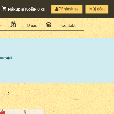
Přihlásit se
Můj účet
Nákupní Košík
0
ks
y
O nás
Kontakt
ramvaje)