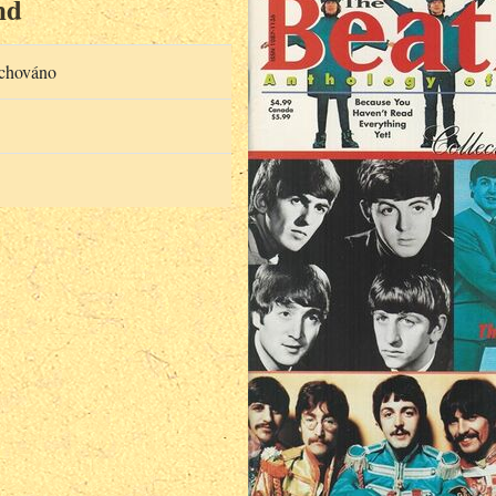
nd
achováno