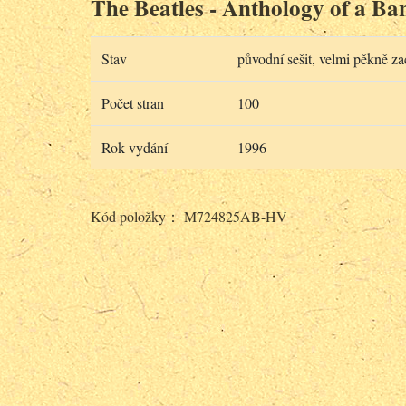
The Beatles - Anthology of a Ba
Stav
původní sešit, velmi pěkně z
Počet stran
100
Rok vydání
1996
Kód položky： M724825AB-HV