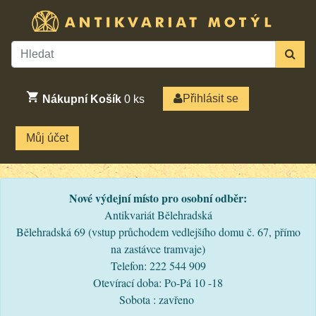
Přihlásit se
Nákupní Košík
0
ks
Můj účet
Nové výdejní místo pro osobní odběr:
Antikvariát Bělehradská
Bělehradská 69 (vstup průchodem vedlejšího domu č. 67, přímo
na zastávce tramvaje)
Telefon: 222 544 909
Otevírací doba: Po-Pá 10 -18
Sobota : zavřeno