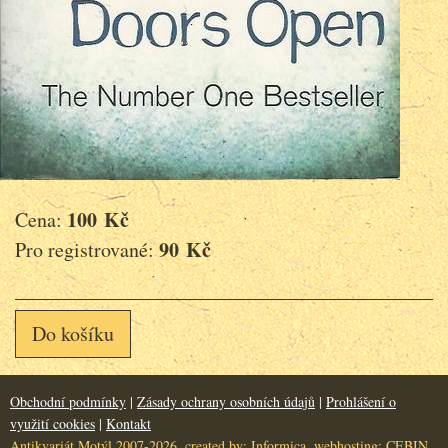
100 Kč
Cena:
90 Kč
Pro registrované:
Do košíku
Obchodní podmínky
|
Zásady ochrany osobních údajů
|
Prohlášení o
využití cookies
|
Kontakt
Antikvariát Motýl 2007-2026, created by:
Informica
, webhosting:
CEBIN