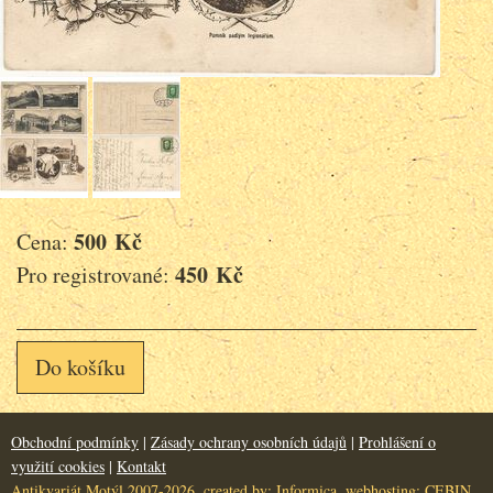
500 Kč
Cena:
450 Kč
Pro registrované:
Do košíku
Obchodní podmínky
|
Zásady ochrany osobních údajů
|
Prohlášení o
využití cookies
|
Kontakt
Antikvariát Motýl 2007-2026, created by:
Informica
, webhosting:
CEBIN