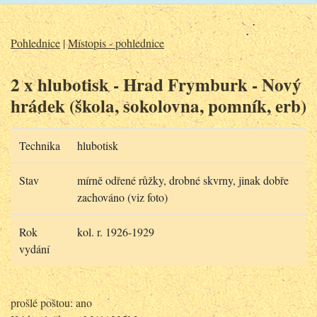
Pohlednice
|
Místopis - pohlednice
2 x hlubotisk - Hrad Frymburk - Nový
hrádek (škola, sokolovna, pomník, erb)
Technika
hlubotisk
Stav
mírně odřené růžky, drobné skvrny, jinak dobře
zachováno (viz foto)
Rok
kol. r. 1926-1929
vydání
prošlé poštou: ano