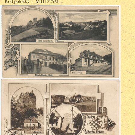
Kód položky： M411225M