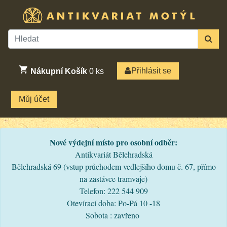
Přihlásit se
Nákupní Košík
0
ks
Můj účet
Nové výdejní místo pro osobní odběr:
Antikvariát Bělehradská
Bělehradská 69 (vstup průchodem vedlejšího domu č. 67, přímo
na zastávce tramvaje)
Telefon: 222 544 909
Otevírací doba: Po-Pá 10 -18
Sobota : zavřeno