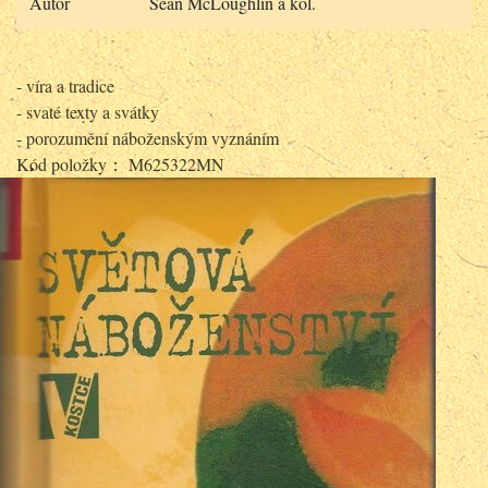
Autor
Seán McLoughlin a kol.
- víra a tradice
- svaté texty a svátky
- porozumění náboženským vyznáním
Kód položky： M625322MN