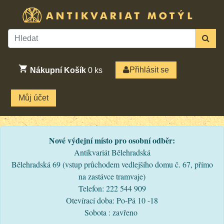
Přihlásit se
Nákupní Košík
0
ks
Můj účet
Nové výdejní místo pro osobní odběr:
Antikvariát Bělehradská
Bělehradská 69 (vstup průchodem vedlejšího domu č. 67, přímo
na zastávce tramvaje)
Telefon: 222 544 909
Otevírací doba: Po-Pá 10 -18
Sobota : zavřeno