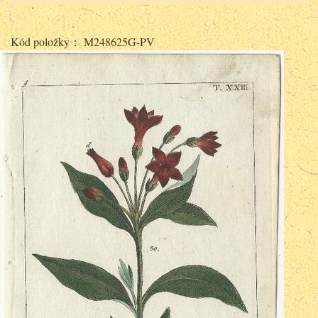
Kód položky： M248625G-PV