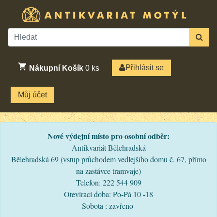
Přihlásit se
Nákupní Košík
0
ks
Můj účet
Nové výdejní místo pro osobní odběr:
Antikvariát Bělehradská
Bělehradská 69 (vstup průchodem vedlejšího domu č. 67, přímo
na zastávce tramvaje)
Telefon: 222 544 909
Otevírací doba: Po-Pá 10 -18
Sobota : zavřeno