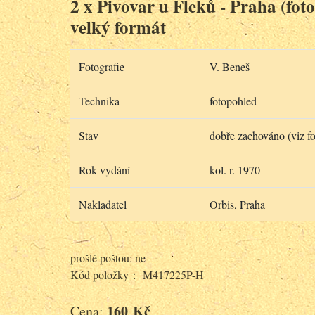
2 x Pivovar u Fleků - Praha (fot
velký formát
Fotografie
V. Beneš
Technika
fotopohled
Stav
dobře zachováno (viz fo
Rok vydání
kol. r. 1970
Nakladatel
Orbis, Praha
prošlé poštou: ne
Kód položky： M417225P-H
160 Kč
Cena: