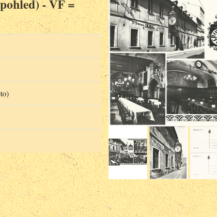
opohled) - VF =
to)