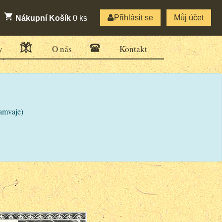
Přihlásit se
Můj účet
Nákupní Košík
0
ks
y
O nás
Kontakt
ramvaje)