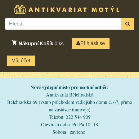
Přihlásit se
Nákupní Košík
0
ks
Můj účet
Nové výdejní místo pro osobní odběr:
Antikvariát Bělehradská
Bělehradská 69 (vstup průchodem vedlejšího domu č. 67, přímo
na zastávce tramvaje)
Telefon: 222 544 909
Otevírací doba: Po-Pá 10 -18
Sobota : zavřeno