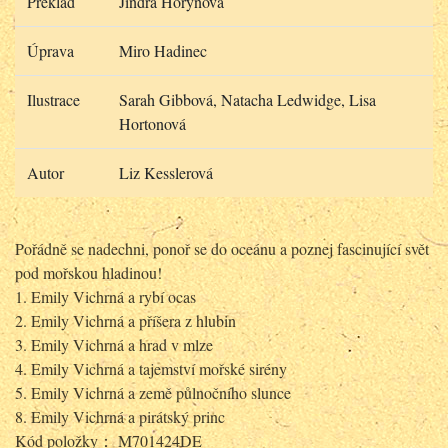
Překlad
Jindra Horynová
Úprava
Miro Hadinec
Ilustrace
Sarah Gibbová, Natacha Ledwidge, Lisa
Hortonová
Autor
Liz Kesslerová
Pořádně se nadechni, ponoř se do oceánu a poznej fascinující svět
pod mořskou hladinou!
1. Emily Vichrná a rybí ocas
2. Emily Vichrná a příšera z hlubin
3. Emily Vichrná a hrad v mlze
4. Emily Vichrná a tajemství mořské sirény
5. Emily Vichrná a země půlnočního slunce
8. Emily Vichrná a pirátský princ
Kód položky： M701424DE