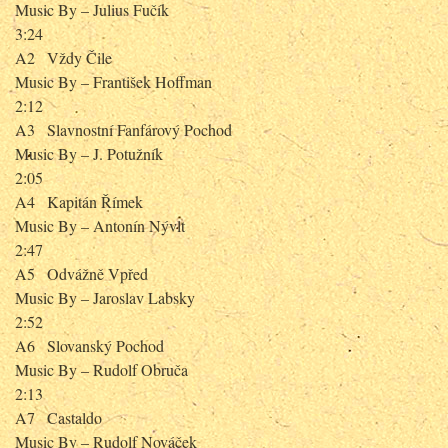
Music By – Julius Fučík
3:24
A2
Vždy Čile
Music By – František Hoffman
2:12
A3
Slavnostní Fanfárový Pochod
Music By – J. Potužník
2:05
A4
Kapitán Římek
Music By – Antonín Nývlt
2:47
A5
Odvážně Vpřed
Music By – Jaroslav Labsky
2:52
A6
Slovanský Pochod
Music By – Rudolf Obruča
2:13
A7
Castaldo
Music By – Rudolf Nováček