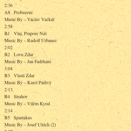
2:36
A8
Probuzení
Music By – Václav Vačkář
2:58
B1
Vlaj, Prapore Náš
Music By – Rudolf Urbanec
2:02
B2
Lovu Zdar
Music By – Jan Fadrhans
3:04
B3
Vlasti Zdar
Music By – Karel Pádivý
2:13
B4
Strahov
Music By – Vilém Kyral
2:14
B5
Spartakus
Music By – Josef Ulrich (2)