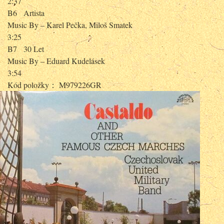
2:37
B6
Artista
Music By – Karel Pečka, Miloš Smatek
3:25
B7
30 Let
Music By – Eduard Kudelásek
3:54
Kód položky： M979226GR