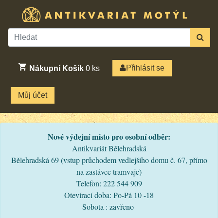
Přihlásit se
Nákupní Košík
0
ks
Můj účet
Nové výdejní místo pro osobní odběr:
Antikvariát Bělehradská
Bělehradská 69 (vstup průchodem vedlejšího domu č. 67, přímo
na zastávce tramvaje)
Telefon: 222 544 909
Otevírací doba: Po-Pá 10 -18
Sobota : zavřeno