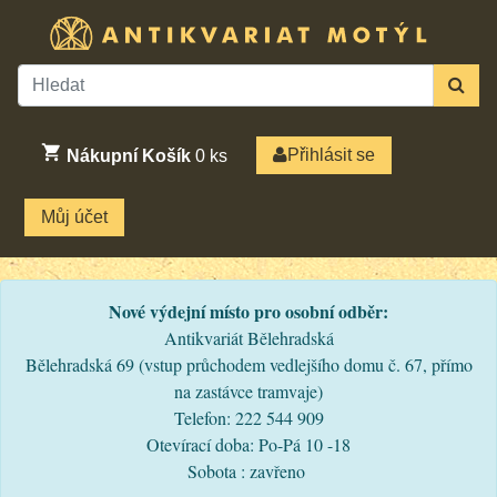
Přihlásit se
Nákupní Košík
0
ks
Můj účet
Nové výdejní místo pro osobní odběr:
Antikvariát Bělehradská
Bělehradská 69 (vstup průchodem vedlejšího domu č. 67, přímo
na zastávce tramvaje)
Telefon: 222 544 909
Otevírací doba: Po-Pá 10 -18
Sobota : zavřeno