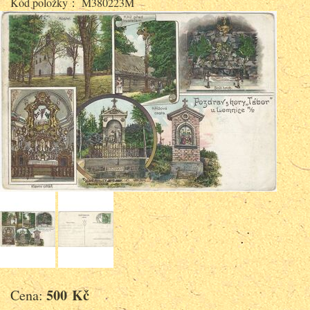
Kód položky： M380223M
500 Kč
Cena: