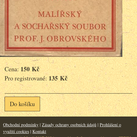
150 Kč
Cena:
135 Kč
Pro registrované:
Do košíku
Obchodní podmínky
|
Zásady ochrany osobních údajů
|
Prohlášení o
využití cookies
|
Kontakt