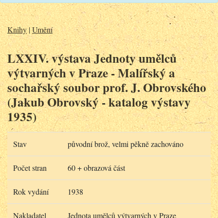
Knihy
|
Umění
LXXIV. výstava Jednoty umělců
výtvarných v Praze - Malířský a
sochařský soubor prof. J. Obrovského
(Jakub Obrovský - katalog výstavy
1935)
Stav
původní brož, velmi pěkně zachováno
Počet stran
60 + obrazová část
Rok vydání
1938
Nakladatel
Jednota umělců výtvarných v Praze