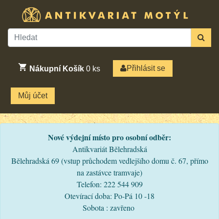
Přihlásit se
Nákupní Košík
0
ks
Můj účet
Nové výdejní místo pro osobní odběr:
Antikvariát Bělehradská
Bělehradská 69 (vstup průchodem vedlejšího domu č. 67, přímo
na zastávce tramvaje)
Telefon: 222 544 909
Otevírací doba: Po-Pá 10 -18
Sobota : zavřeno