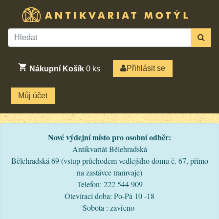
Přihlásit se
Nákupní Košík
0
ks
Můj účet
Nové výdejní místo pro osobní odběr:
Antikvariát Bělehradská
Bělehradská 69 (vstup průchodem vedlejšího domu č. 67, přímo
na zastávce tramvaje)
Telefon: 222 544 909
Otevírací doba: Po-Pá 10 -18
Sobota : zavřeno