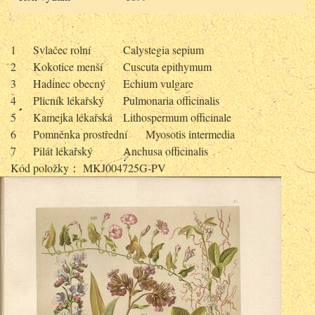
1
Svlačec rolní
Calystegia sepium
2
Kokotice menší
Cuscuta epithymum
3
Hadinec obecný
Echium vulgare
4
Plicník lékařský
Pulmonaria officinalis
5
Kamejka lékařská
Lithospermum officinale
6
Pomněnka prostřední
Myosotis intermedia
7
Pilát lékařský
Anchusa officinalis
Kód položky： MKJ004725G-PV