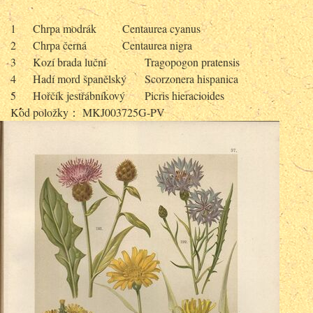
1
Chrpa modrák
Centaurea cyanus
2
Chrpa černá
Centaurea nigra
3
Kozí brada luční
Tragopogon pratensis
4
Hadí mord španělský
Scorzonera hispanica
5
Hořčík jestřábníkový
Picris hieracioides
Kód položky： MKJ003725G-PV