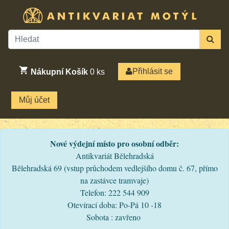
Přihlásit se
Nákupní Košík
0
ks
Můj účet
Nové výdejní místo pro osobní odběr:
Antikvariát Bělehradská
Bělehradská 69 (vstup průchodem vedlejšího domu č. 67, přímo
na zastávce tramvaje)
Telefon: 222 544 909
Otevírací doba: Po-Pá 10 -18
Sobota : zavřeno