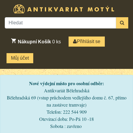
Přihlásit se
Nákupní Košík
0
ks
Můj účet
Nové výdejní místo pro osobní odběr:
Antikvariát Bělehradská
Bělehradská 69 (vstup průchodem vedlejšího domu č. 67, přímo
na zastávce tramvaje)
Telefon: 222 544 909
Otevírací doba: Po-Pá 10 -18
Sobota : zavřeno