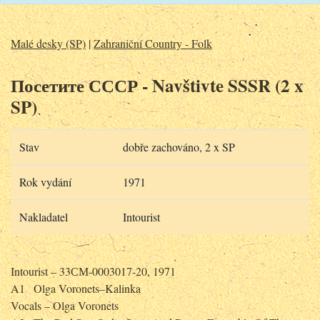
Malé desky (SP)
|
Zahraniční Country - Folk
Посетите СССР - Navštivte SSSR (2 x
SP)
Stav
dobře zachováno, 2 x SP
Rok vydání
1971
Nakladatel
Intourist
Intourist – 33СМ-0003017-20, 1971
A1
Olga Voronets–Kalinka
Vocals – Olga Voronets