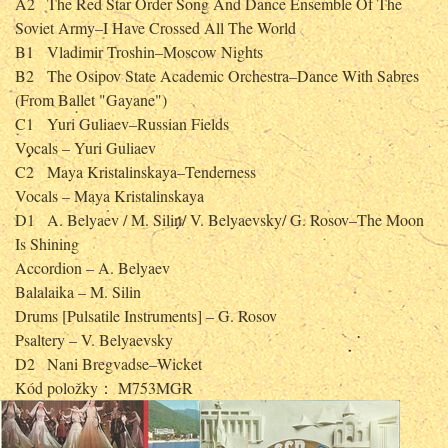
A2
The Red Star Order Song And Dance Ensemble Of The
Soviet Army–I Have Crossed All The World
B1
Vladimir Troshin–Moscow Nights
B2
The Osipov State Academic Orchestra–Dance With Sabres
(From Ballet "Gayane")
C1
Yuri Guliaev–Russian Fields
Vocals – Yuri Guliaev
C2
Maya Kristalinskaya–Tenderness
Vocals – Maya Kristalinskaya
D1
A. Belyaev / M. Silin/ V. Belyaevsky/ G. Rosov–The Moon
Is Shining
Accordion – A. Belyaev
Balalaika – M. Silin
Drums [Pulsatile Instruments] – G. Rosov
Psaltery – V. Belyaevsky
D2
Nani Bregvadse–Wicket
Kód položky： M753MGR