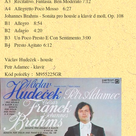
A3
Recitativo. Fantasia. Ben Moderato
7:12
A4
Allegretto Poco Mosso
6:27
Johannes Brahms - Sonáta pro housle a klavír d moll, Op. 108
B1
Allegro
8:54
B2
Adagio
4:20
B3
Un Poco Presto E Con Sentimento
3:00
B4
Presto Agitato
6:12
Václav Hudeček - housle
Petr Adamec - klavír
Kód položky： M955225GR