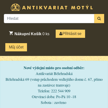
Přihlásit se
Nákupní Košík
0
ks
Můj účet
Nové výdejní místo pro osobní odběr:
Antikvariát Bělehradská
Bělehradská 69 (vstup průchodem vedlejšího domu č. 67, přímo
na zastávce tramvaje)
Telefon: 222 544 909
Otevírací doba: Po-Pá 10 -18
Sobota : zavřeno