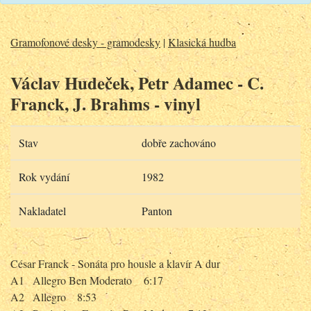
Gramofonové desky - gramodesky
|
Klasická hudba
Václav Hudeček, Petr Adamec - C.
Franck, J. Brahms - vinyl
Stav
dobře zachováno
Rok vydání
1982
Nakladatel
Panton
César Franck - Sonáta pro housle a klavír A dur
A1
Allegro Ben Moderato
6:17
A2
Allegro
8:53