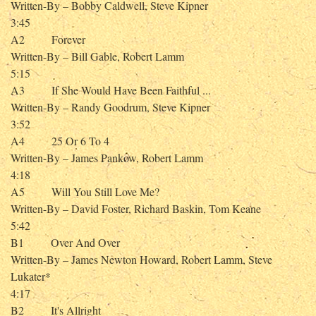
Written-By – Bobby Caldwell, Steve Kipner
3:45
A2 Forever
Written-By – Bill Gable, Robert Lamm
5:15
A3 If She Would Have Been Faithful ...
Written-By – Randy Goodrum, Steve Kipner
3:52
A4 25 Or 6 To 4
Written-By – James Pankow, Robert Lamm
4:18
A5 Will You Still Love Me?
Written-By – David Foster, Richard Baskin, Tom Keane
5:42
B1 Over And Over
Written-By – James Newton Howard, Robert Lamm, Steve
Lukater*
4:17
B2 It's Allright