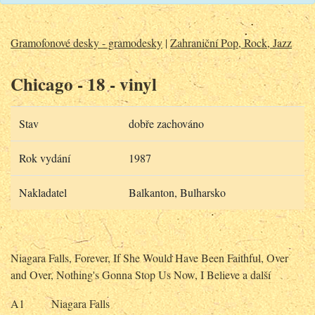
Gramofonové desky - gramodesky
|
Zahraniční Pop, Rock, Jazz
Chicago - 18 - vinyl
Stav
dobře zachováno
Rok vydání
1987
Nakladatel
Balkanton, Bulharsko
Niagara Falls, Forever, If She Would Have Been Faithful, Over
and Over, Nothing's Gonna Stop Us Now, I Believe a další
A1 Niagara Falls