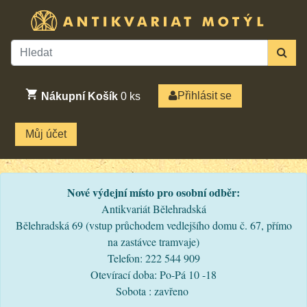
Přihlásit se
Nákupní Košík
0
ks
Můj účet
Nové výdejní místo pro osobní odběr:
Antikvariát Bělehradská
Bělehradská 69 (vstup průchodem vedlejšího domu č. 67, přímo
na zastávce tramvaje)
Telefon: 222 544 909
Otevírací doba: Po-Pá 10 -18
Sobota : zavřeno