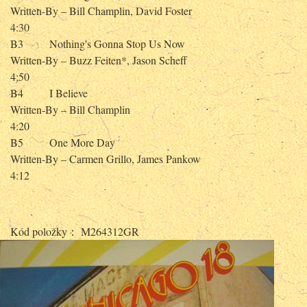
Written-By – Bill Champlin, David Foster
4:30
B3 Nothing's Gonna Stop Us Now
Written-By – Buzz Feiten*, Jason Scheff
4:50
B4 I Believe
Written-By – Bill Champlin
4:20
B5 One More Day
Written-By – Carmen Grillo, James Pankow
4:12
Kód položky： M264312GR