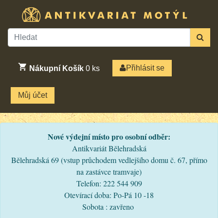
Přihlásit se
Nákupní Košík
0
ks
Můj účet
Nové výdejní místo pro osobní odběr:
Antikvariát Bělehradská
Bělehradská 69 (vstup průchodem vedlejšího domu č. 67, přímo
na zastávce tramvaje)
Telefon: 222 544 909
Otevírací doba: Po-Pá 10 -18
Sobota : zavřeno