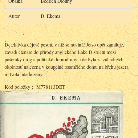
Obálka
Bedřich Dlouhý
Autor
D. Ekema
Detektivka dějově pestrá, v níž se novinář Jetso opět zamiluje,
zavádí čtenáře do přírody anglického Lake Districtu mezi
pašeráky drog a politické dobrodruhy, kde byla za záhadných
okolností nalezena v koupelně osamělého domu na břehu jezera
mrtvola mladé ženy.
Kód položky： M778113DET