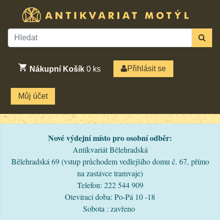
Přihlásit se
Nákupní Košík
0
ks
Můj účet
Nové výdejní místo pro osobní odběr:
Antikvariát Bělehradská
Bělehradská 69 (vstup průchodem vedlejšího domu č. 67, přímo
na zastávce tramvaje)
Telefon: 222 544 909
Otevírací doba: Po-Pá 10 -18
Sobota : zavřeno