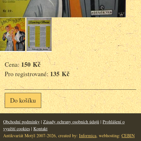
150 Kč
Cena:
135 Kč
Pro registrované:
Do košíku
Obchodní podmínky
|
Zásady ochrany osobních údajů
|
Prohlášení o
využití cookies
|
Kontakt
Antikvariát Motýl 2007-2026, created by:
Informica
, webhosting:
CEBIN