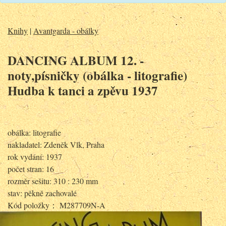
Knihy
|
Avantgarda - obálky
DANCING ALBUM 12. -
noty,písničky (obálka - litografie)
Hudba k tanci a zpěvu 1937
obálka: litografie
nakladatel: Zdeněk Vlk, Praha
rok vydání: 1937
počet stran: 16
rozměr sešitu: 310 : 230 mm
stav: pěkně zachovalé
Kód položky： M287709N-A