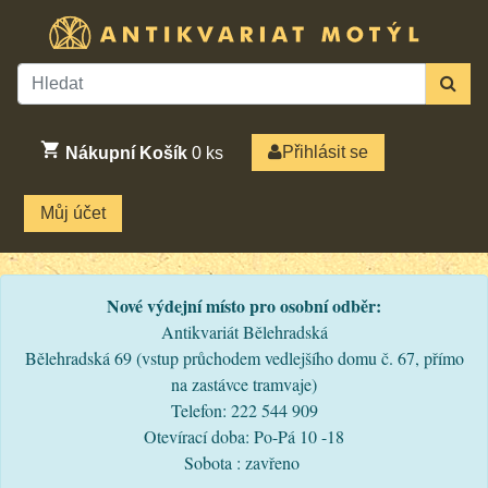
Přihlásit se
Nákupní Košík
0
ks
Můj účet
Nové výdejní místo pro osobní odběr:
Antikvariát Bělehradská
Bělehradská 69 (vstup průchodem vedlejšího domu č. 67, přímo
na zastávce tramvaje)
Telefon: 222 544 909
Otevírací doba: Po-Pá 10 -18
Sobota : zavřeno