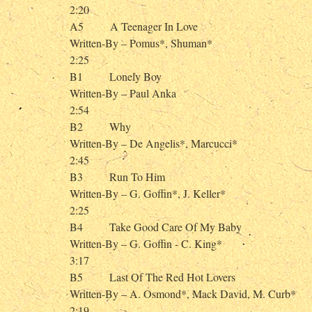
2:20
A5 A Teenager In Love
Written-By – Pomus*, Shuman*
2:25
B1 Lonely Boy
Written-By – Paul Anka
2:54
B2 Why
Written-By – De Angelis*, Marcucci*
2:45
B3 Run To Him
Written-By – G. Goffin*, J. Keller*
2:25
B4 Take Good Care Of My Baby
Written-By – G. Goffin - C. King*
3:17
B5 Last Of The Red Hot Lovers
Written-By – A. Osmond*, Mack David, M. Curb*
2:19