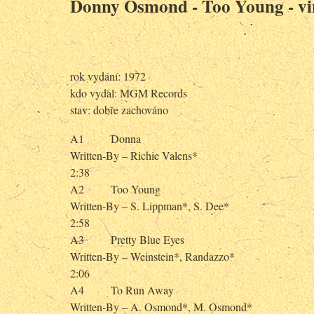
Donny Osmond - Too Young - vi
rok vydání: 1972
kdo vydal: MGM Records
stav: dobře zachováno
A1 Donna
Written-By – Richie Valens*
2:38
A2 Too Young
Written-By – S. Lippman*, S. Dee*
2:58
A3 Pretty Blue Eyes
Written-By – Weinstein*, Randazzo*
2:06
A4 To Run Away
Written-By – A. Osmond*, M. Osmond*