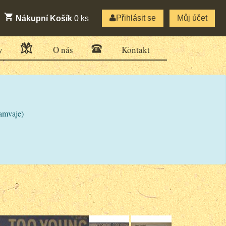
Přihlásit se
Můj účet
Nákupní Košík
0
ks
y
O nás
Kontakt
ramvaje)