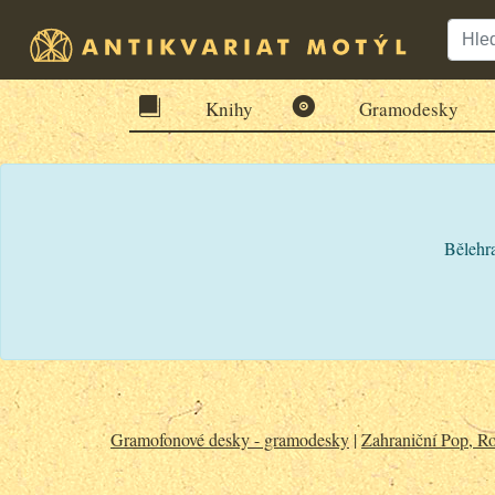
Knihy
Gramodesky
Bělehra
Gramofonové desky - gramodesky
|
Zahraniční Pop, Ro