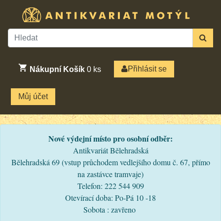
Přihlásit se
Nákupní Košík
0
ks
Můj účet
Nové výdejní místo pro osobní odběr:
Antikvariát Bělehradská
Bělehradská 69 (vstup průchodem vedlejšího domu č. 67, přímo
na zastávce tramvaje)
Telefon: 222 544 909
Otevírací doba: Po-Pá 10 -18
Sobota : zavřeno