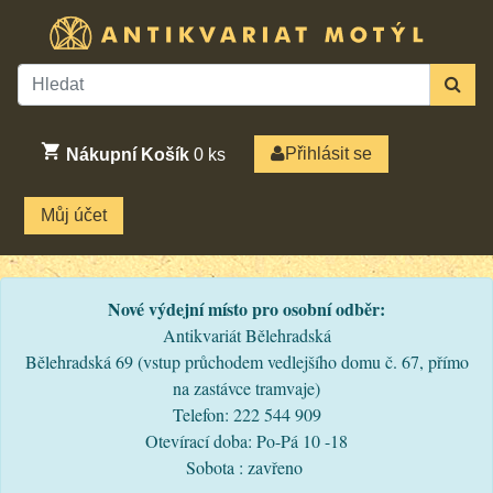
Přihlásit se
Nákupní Košík
0
ks
Můj účet
Nové výdejní místo pro osobní odběr:
Antikvariát Bělehradská
Bělehradská 69 (vstup průchodem vedlejšího domu č. 67, přímo
na zastávce tramvaje)
Telefon: 222 544 909
Otevírací doba: Po-Pá 10 -18
Sobota : zavřeno