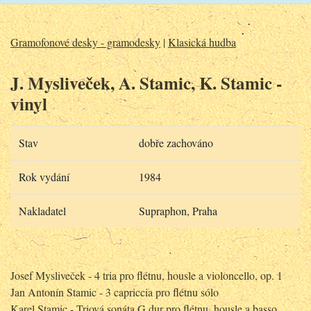
Gramofonové desky - gramodesky
|
Klasická hudba
J. Mysliveček, A. Stamic, K. Stamic -
vinyl
Stav
dobře zachováno
Rok vydání
1984
Nakladatel
Supraphon, Praha
Josef Mysliveček - 4 tria pro flétnu, housle a violoncello, op. 1
Jan Antonín Stamic - 3 capriccia pro flétnu sólo
Karel Stamic - Triová sonáta G dur pro flétnu, housle a basso