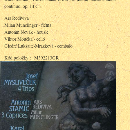
continuo, op. 14 č. 1
Ars Rediviva
Milan Munclinger - flétna
Antonín Novák - housle
Viktor Moučka - cello
Giedré Lukšaité-Mrázková - cembalo
Kód položky： M392213GR