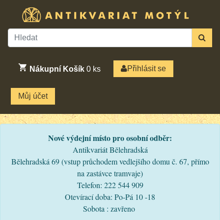
Přihlásit se
Nákupní Košík
0
ks
Můj účet
Nové výdejní místo pro osobní odběr:
Antikvariát Bělehradská
Bělehradská 69 (vstup průchodem vedlejšího domu č. 67, přímo
na zastávce tramvaje)
Telefon: 222 544 909
Otevírací doba: Po-Pá 10 -18
Sobota : zavřeno