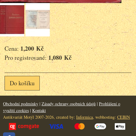
1,200 Kč
Cena:
1,080 Kč
Pro registrované:
Do košíku
Obchodní podmínky
|
Zásady ochrany osobních údajů
|
Prohlášení o
využití cookies
|
Kontakt
Antikvariát Motýl 2007-2026, created by:
Informica
, webhosting:
CEBIN