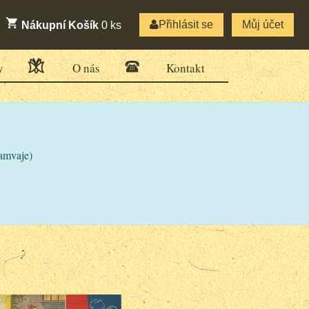
Přihlásit se
Můj účet
Nákupní Košík
0
ks
y
O nás
Kontakt
ramvaje)