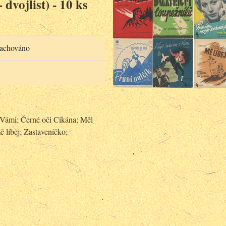
dvojlist) - 10 ks
zachováno
 Vámi; Černé oči Cikána; Měl
ě líbej; Zastaveníčko;