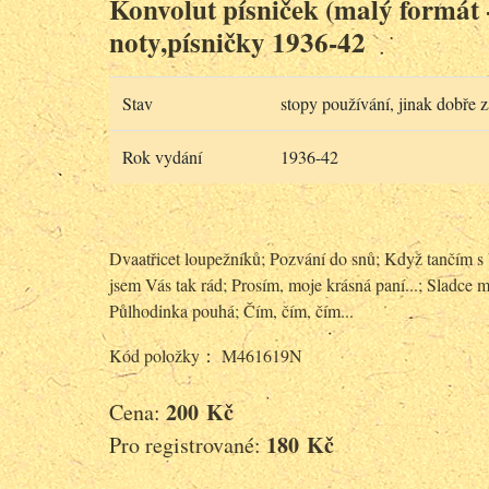
Konvolut písniček (malý formát - 
noty,písničky 1936-42
Stav
stopy používání, jinak dobře 
Rok vydání
1936-42
Dvaatřicet loupežníků; Pozvání do snů; Když tančím s
jsem Vás tak rád; Prosím, moje krásná paní...; Sladce m
Půlhodinka pouhá; Čím, čím, čím...
Kód položky： M461619N
200 Kč
Cena:
180 Kč
Pro registrované: