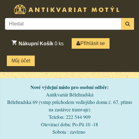
Přihlásit se
Nákupní Košík
0
ks
Můj účet
Nové výdejní místo pro osobní odběr:
Antikvariát Bělehradská
Bělehradská 69 (vstup průchodem vedlejšího domu č. 67, přímo
na zastávce tramvaje)
Telefon: 222 544 909
Otevírací doba: Po-Pá 10 -18
Sobota : zavřeno