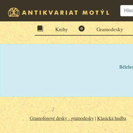
Knihy
Gramodesky
Bělehra
Gramofonové desky - gramodesky
|
Klasická hudba