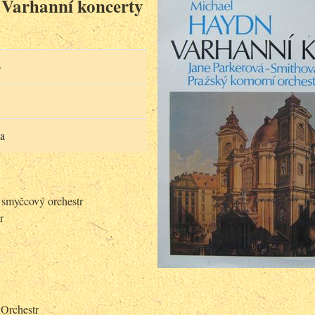
 Varhanní koncerty
o
a
 smyčcový orchestr
r
ý Orchestr