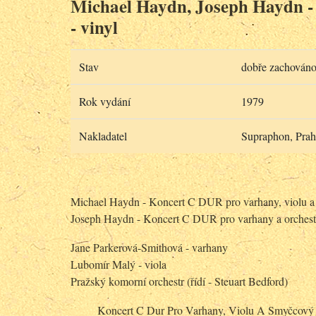
Michael Haydn, Joseph Haydn -
- vinyl
Stav
dobře zachován
Rok vydání
1979
Nakladatel
Supraphon, Prah
Michael Haydn - Koncert C DUR pro varhany, violu a
Joseph Haydn - Koncert C DUR pro varhany a orchest
Jane Parkerová-Smithová - varhany
Lubomír Malý - viola
Pražský komorní orchestr (řídí - Steuart Bedford)
Koncert C Dur Pro Varhany, Violu A Smyčcov