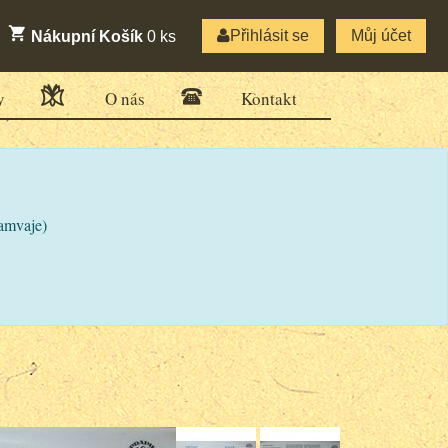
Přihlásit se
Můj účet
Nákupní Košík
0
ks
y
O nás
Kontakt
ramvaje)