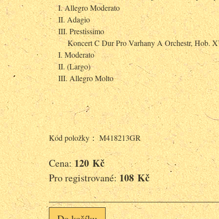
I. Allegro Moderato
II. Adagio
III. Prestissimo
Koncert C Dur Pro Varhany A Orchestr, Hob.
I. Moderato
II. (Largo)
III. Allegro Molto
Kód položky： M418213GR
120 Kč
Cena:
108 Kč
Pro registrované:
Do košíku