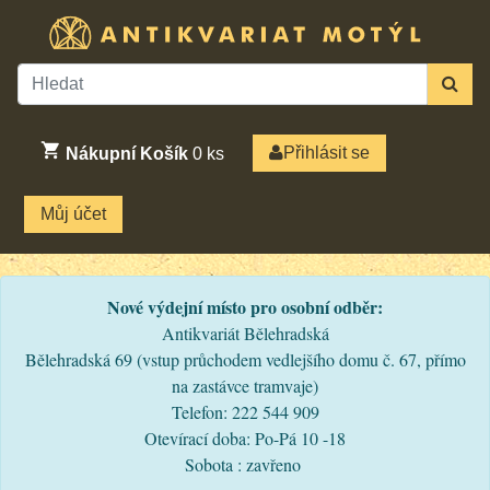
Přihlásit se
Nákupní Košík
0
ks
Můj účet
Nové výdejní místo pro osobní odběr:
Antikvariát Bělehradská
Bělehradská 69 (vstup průchodem vedlejšího domu č. 67, přímo
na zastávce tramvaje)
Telefon: 222 544 909
Otevírací doba: Po-Pá 10 -18
Sobota : zavřeno