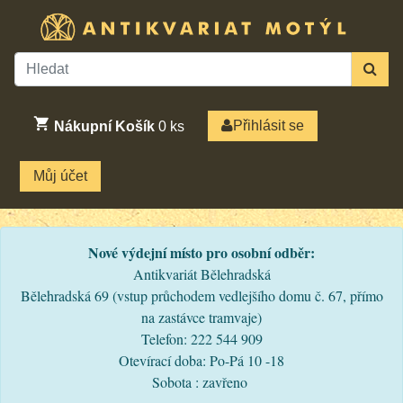
Přihlásit se
Nákupní Košík
0
ks
Můj účet
Nové výdejní místo pro osobní odběr:
Antikvariát Bělehradská
Bělehradská 69 (vstup průchodem vedlejšího domu č. 67, přímo
na zastávce tramvaje)
Telefon: 222 544 909
Otevírací doba: Po-Pá 10 -18
Sobota : zavřeno