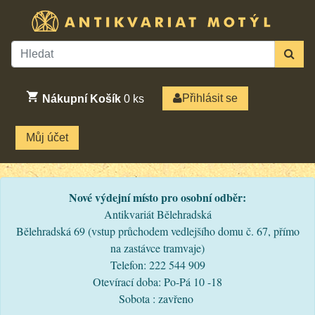
Přihlásit se
Nákupní Košík
0
ks
Můj účet
Nové výdejní místo pro osobní odběr:
Antikvariát Bělehradská
Bělehradská 69 (vstup průchodem vedlejšího domu č. 67, přímo
na zastávce tramvaje)
Telefon: 222 544 909
Otevírací doba: Po-Pá 10 -18
Sobota : zavřeno