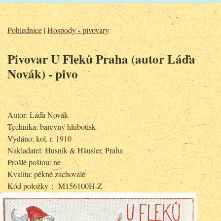
Pohlednice
|
Hospody - pivovary
Pivovar U Fleků Praha (autor Láďa
Novák) - pivo
Autor: Láďa Novák
Technika: barevný hlubotisk
Vydáno: kol. r. 1910
Nakladatel: Husník & Häusler, Praha
Prošlé poštou: ne
Kvalita: pěkně zachovalé
Kód položky： M156100H-Z