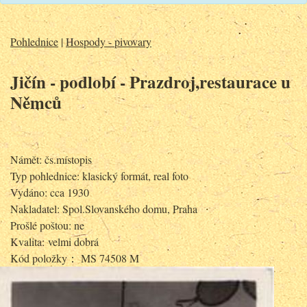
Pohlednice
|
Hospody - pivovary
Jičín - podlobí - Prazdroj,restaurace u
Němců
Námět: čs.místopis
Typ pohlednice: klasický formát, real foto
Vydáno: cca 1930
Nakladatel: Spol.Slovanského domu, Praha
Prošlé poštou: ne
Kvalita: velmi dobrá
Kód položky： MS 74508 M