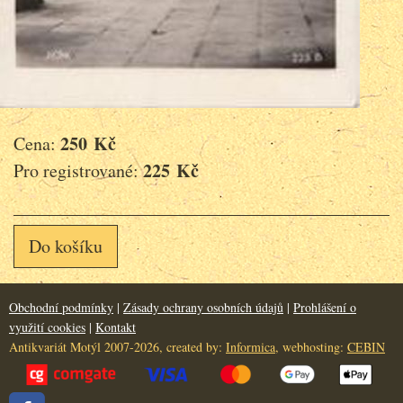
250 Kč
Cena:
225 Kč
Pro registrované:
Do košíku
Obchodní podmínky
|
Zásady ochrany osobních údajů
|
Prohlášení o
využití cookies
|
Kontakt
Antikvariát Motýl 2007-2026, created by:
Informica
, webhosting:
CEBIN