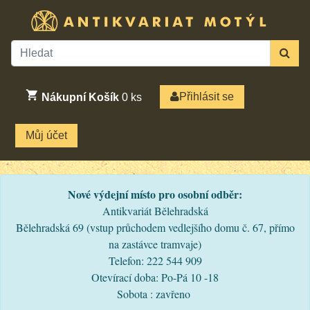
Přihlásit se
Nákupní Košík
0
ks
Můj účet
Nové výdejní místo pro osobní odběr:
Antikvariát Bělehradská
Bělehradská 69 (vstup průchodem vedlejšího domu č. 67, přímo
na zastávce tramvaje)
Telefon: 222 544 909
Otevírací doba: Po-Pá 10 -18
Sobota : zavřeno