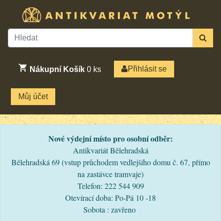
Přihlásit se
Nákupní Košík
0
ks
Můj účet
Nové výdejní místo pro osobní odběr:
Antikvariát Bělehradská
Bělehradská 69 (vstup průchodem vedlejšího domu č. 67, přímo
na zastávce tramvaje)
Telefon: 222 544 909
Otevírací doba: Po-Pá 10 -18
Sobota : zavřeno