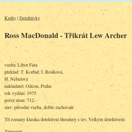
Knihy
|
Detektivky
Ross MacDonald - Třikrát Lew Archer
vazba: Libor Fára
překlad: T. Korbař, J. Rosíková,
H. Nebelová
nakladatel: Odeon, Praha
rok vydání: 1975
počet stran: 712
stav: původní vazba, dobře zachovalé
Tři romány klasika detektivní literatury s tzv. Velkým detektivem:
Zmrazení