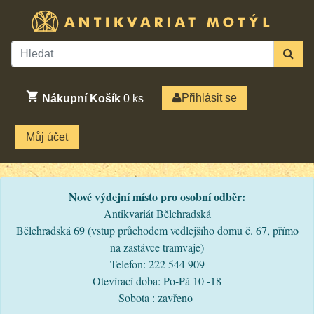
Přihlásit se
Nákupní Košík
0
ks
Můj účet
Nové výdejní místo pro osobní odběr:
Antikvariát Bělehradská
Bělehradská 69 (vstup průchodem vedlejšího domu č. 67, přímo
na zastávce tramvaje)
Telefon: 222 544 909
Otevírací doba: Po-Pá 10 -18
Sobota : zavřeno