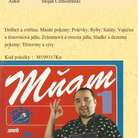
Autor
Stojan Černodrinski
Drůbež a zvěřina; Masité pokrmy; Polévky; Ryby; Saláty; Vaječná
a těstovinová jídla; Zeleninová a ovocná jídla; Sladké a dezertní
pokrmy; Těstoviny a sýry
Kód položky： M199317Ku