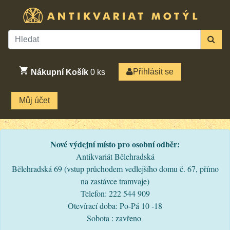
Přihlásit se
Nákupní Košík
0
ks
Můj účet
Nové výdejní místo pro osobní odběr:
Antikvariát Bělehradská
Bělehradská 69 (vstup průchodem vedlejšího domu č. 67, přímo
na zastávce tramvaje)
Telefon: 222 544 909
Otevírací doba: Po-Pá 10 -18
Sobota : zavřeno