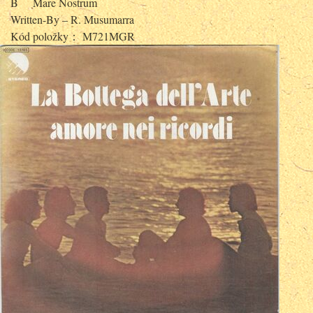
B
Mare Nostrum
Written-By – R. Musumarra
Kód položky： M721MGR