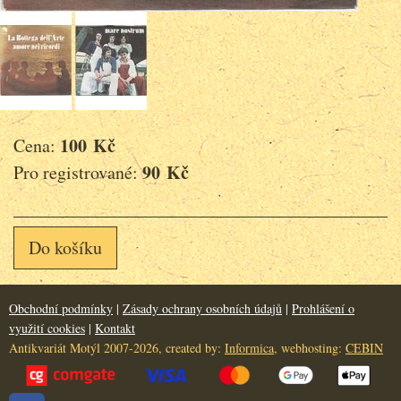
100 Kč
Cena:
90 Kč
Pro registrované:
Do košíku
Obchodní podmínky
|
Zásady ochrany osobních údajů
|
Prohlášení o
využití cookies
|
Kontakt
Antikvariát Motýl 2007-2026, created by:
Informica
, webhosting:
CEBIN