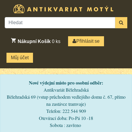
Přihlásit se
Nákupní Košík
0
ks
Můj účet
Nové výdejní místo pro osobní odběr:
Antikvariát Bělehradská
Bělehradská 69 (vstup průchodem vedlejšího domu č. 67, přímo
na zastávce tramvaje)
Telefon: 222 544 909
Otevírací doba: Po-Pá 10 -18
Sobota : zavřeno