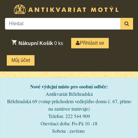
Přihlásit se
Nákupní Košík
0
ks
Můj účet
Nové výdejní místo pro osobní odběr:
Antikvariát Bělehradská
Bělehradská 69 (vstup průchodem vedlejšího domu č. 67, přímo
na zastávce tramvaje)
Telefon: 222 544 909
Otevírací doba: Po-Pá 10 -18
Sobota : zavřeno