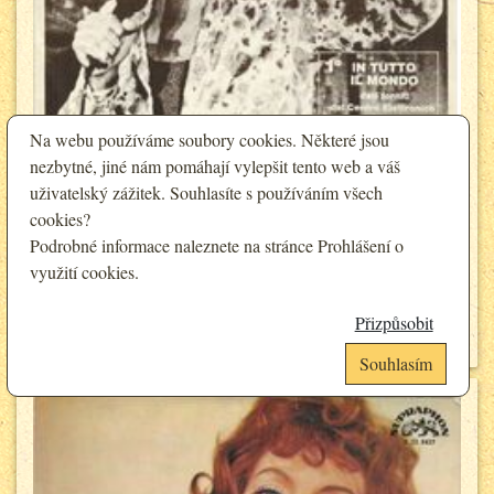
Na webu používáme soubory cookies. Některé jsou
nezbytné, jiné nám pomáhají vylepšit tento web a váš
uživatelský zážitek. Souhlasíte s používáním všech
cookies?
Adriano Celentano (Prisencólinensináinciúsol, Disc Jockey)
Podrobné informace naleznete na stránce
Prohlášení o
120 Kč
Cena:
využití cookies
.
108 Kč
Sleva pro registrované:
Přizpůsobit
Detail
Souhlasím
Analytické cookies
Funkční cookies (vždy aktivní)
Jsou vyžadovány pro správnou funkčnost webu. Bez těchto cookies nemusí
Umožňují nám sbírat data o návštěvnosti webových stránek za účelem
web fungovat správně. Ve výchozím nastavení jsou povoleny a nelze je
zlepšení poskytovaných služeb. Neslouží k marketingových účelům.
zakázat.
Google Analytics
Analytické a preferenční cookies