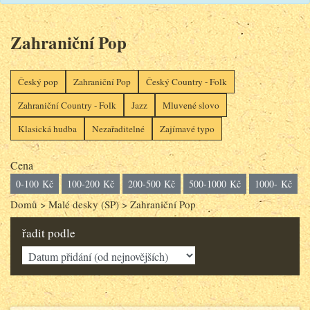
Zahraniční Pop
Český pop
Zahraniční Pop
Český Country - Folk
Zahraniční Country - Folk
Jazz
Mluvené slovo
Klasická hudba
Nezařaditelné
Zajímavé typo
Cena
0-100 Kč
100-200 Kč
200-500 Kč
500-1000 Kč
1000- Kč
Domů
>
Malé desky (SP)
>
Zahraniční Pop
řadit podle