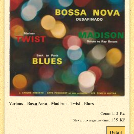
Various – Bossa Nova - Madison - Twist - Blues
150 Kč
Cena:
135 Kč
Sleva pro registrované:
Detail