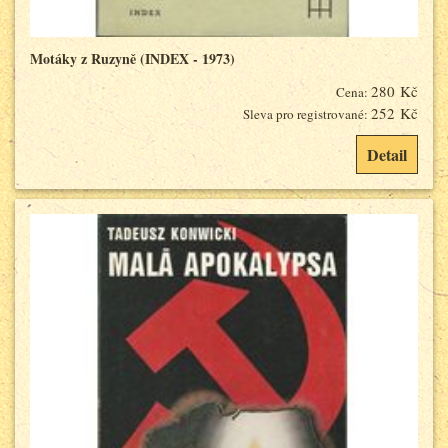
Motáky z Ruzyně (INDEX - 1973)
280 Kč
Cena:
252 Kč
Sleva pro registrované:
Detail