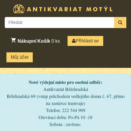
Přihlásit se
Nákupní Košík
0
ks
Můj účet
Nové výdejní místo pro osobní odběr:
Antikvariát Bělehradská
Bělehradská 69 (vstup průchodem vedlejšího domu č. 67, přímo
na zastávce tramvaje)
Telefon: 222 544 909
Otevírací doba: Po-Pá 10 -18
Sobota : zavřeno