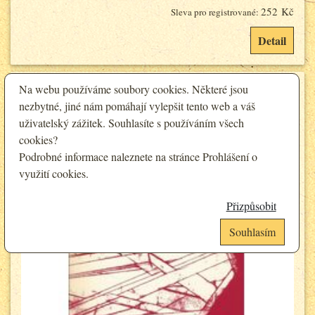
252 Kč
Sleva pro registrované:
Detail
Na webu používáme soubory cookies. Některé jsou
nezbytné, jiné nám pomáhají vylepšit tento web a váš
uživatelský zážitek. Souhlasíte s používáním všech
cookies?
Podrobné informace naleznete na stránce
Prohlášení o
využití cookies
.
Přizpůsobit
Souhlasím
Analytické cookies
Funkční cookies (vždy aktivní)
Jsou vyžadovány pro správnou funkčnost webu. Bez těchto cookies nemusí
Umožňují nám sbírat data o návštěvnosti webových stránek za účelem
web fungovat správně. Ve výchozím nastavení jsou povoleny a nelze je
zlepšení poskytovaných služeb. Neslouží k marketingových účelům.
zakázat.
Google Analytics
Analytické a preferenční cookies