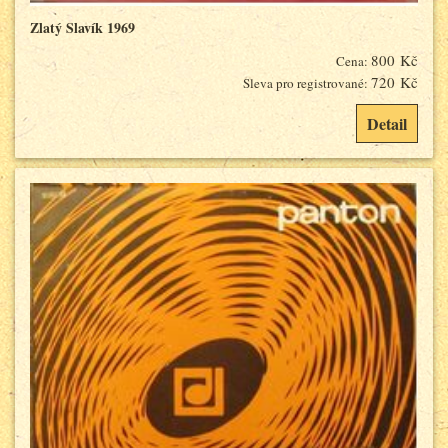
Zlatý Slavík 1969
800 Kč
Cena:
720 Kč
Sleva pro registrované:
Detail