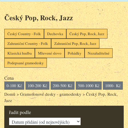
Český Pop, Rock, Jazz
Český Country - Folk
Dechovka
Český Pop, Rock, Jazz
Zahraniční Country - Folk
Zahraniční Pop, Rock, Jazz
Klasická hudba
Mluvené slovo
Pohádky
Nezařaditelné
Podepsané gramodesky
Cena
0-100 Kč
100-200 Kč
200-500 Kč
500-1000 Kč
1000- Kč
Domů
>
Gramofonové desky - gramodesky
>
Český Pop, Rock,
Jazz
řadit podle