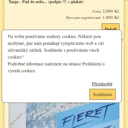
Tanja - Pád do nebe... (podpis !!! + plakát)
2,000 Kč
Cena:
1,800 Kč
Sleva pro registrované:
Detail
Na webu používáme soubory cookies. Některé jsou
nezbytné, jiné nám pomáhají vylepšit tento web a váš
uživatelský zážitek. Souhlasíte s používáním všech
cookies?
Podrobné informace naleznete na stránce
Prohlášení o
využití cookies
.
Přizpůsobit
Souhlasím
Analytické cookies
Funkční cookies (vždy aktivní)
Jsou vyžadovány pro správnou funkčnost webu. Bez těchto cookies nemusí
Umožňují nám sbírat data o návštěvnosti webových stránek za účelem
web fungovat správně. Ve výchozím nastavení jsou povoleny a nelze je
zlepšení poskytovaných služeb. Neslouží k marketingových účelům.
zakázat.
Google Analytics
Analytické a preferenční cookies