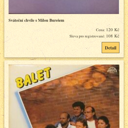
Sváteční chvíle s Mílou Burešem
120 Kč
Cena:
108 Kč
Sleva pro registrované:
Detail