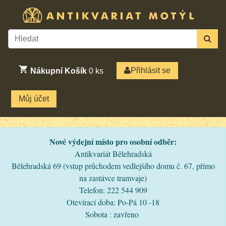
Přihlásit se
Nákupní Košík
0
ks
Můj účet
Nové výdejní místo pro osobní odběr:
Antikvariát Bělehradská
Bělehradská 69 (vstup průchodem vedlejšího domu č. 67, přímo
na zastávce tramvaje)
Telefon: 222 544 909
Otevírací doba: Po-Pá 10 -18
Sobota : zavřeno