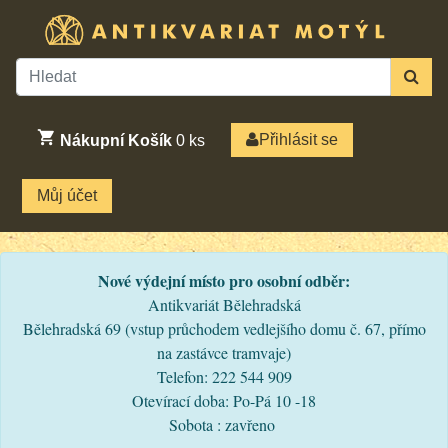
Přihlásit se
Nákupní Košík
0
ks
Můj účet
Nové výdejní místo pro osobní odběr:
Antikvariát Bělehradská
Bělehradská 69 (vstup průchodem vedlejšího domu č. 67, přímo
na zastávce tramvaje)
Telefon: 222 544 909
Otevírací doba: Po-Pá 10 -18
Sobota : zavřeno