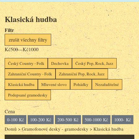
Klasická hudba
Filtr
zrušit všechny filtry
Kč500---Kč1000
Český Country - Folk
Dechovka
Český Pop, Rock, Jazz
Zahraniční Country - Folk
Zahraniční Pop, Rock, Jazz
Klasická hudba
Mluvené slovo
Pohádky
Nezařaditelné
Podepsané gramodesky
Cena
0-100 Kč
100-200 Kč
200-500 Kč
500-1000 Kč
1000- Kč
Domů
>
Gramofonové desky - gramodesky
>
Klasická hudba