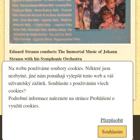
Eduard Strauss conducts The Immortal Music of Johann
Strauss with his Symphonie Orchestra
Na webu používáme soubory cookies. Některé jsou
500 Kč
Cena:
nezbytné, jiné nám pomáhají vylepšit tento web a váš
450 Kč
Sleva pro registrované:
uživatelský zážitek. Souhlasíte s používáním všech
Detail
cookies?
Podrobné informace naleznete na stránce
Prohlášení o
využití cookies
.
<
1
>
Přizpůsobit
Obchodní podmínky
|
Zásady ochrany osobních údajů
|
Prohlášení o
využití cookies
|
Kontakt
Souhlasím
Antikvariát Motýl 2007-2026, created by:
Informica
, webhosting:
CEBIN