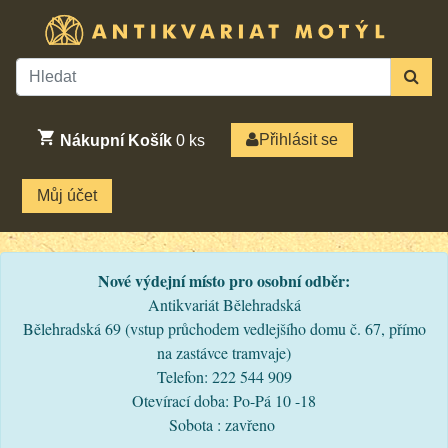
Přihlásit se
Nákupní Košík
0
ks
Můj účet
Nové výdejní místo pro osobní odběr:
Antikvariát Bělehradská
Bělehradská 69 (vstup průchodem vedlejšího domu č. 67, přímo
na zastávce tramvaje)
Telefon: 222 544 909
Otevírací doba: Po-Pá 10 -18
Sobota : zavřeno