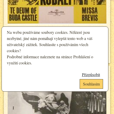
Zotán Kodály - Te Deum Of Buda Castle, Missa Brevis
Na webu používáme soubory cookies. Některé jsou
nezbytné, jiné nám pomáhají vylepšit tento web a váš
100 Kč
Cena:
90 Kč
uživatelský zážitek. Souhlasíte s používáním všech
Sleva pro registrované:
cookies?
Detail
Podrobné informace naleznete na stránce
Prohlášení o
využití cookies
.
Přizpůsobit
Souhlasím
Analytické cookies
Funkční cookies (vždy aktivní)
Jsou vyžadovány pro správnou funkčnost webu. Bez těchto cookies nemusí
Umožňují nám sbírat data o návštěvnosti webových stránek za účelem
web fungovat správně. Ve výchozím nastavení jsou povoleny a nelze je
zlepšení poskytovaných služeb. Neslouží k marketingových účelům.
zakázat.
Google Analytics
Analytické a preferenční cookies