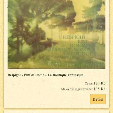
Respigni - Pini di Roma - La Boutique Fantasque
120 Kč
Cena:
108 Kč
Sleva pro registrované:
Detail