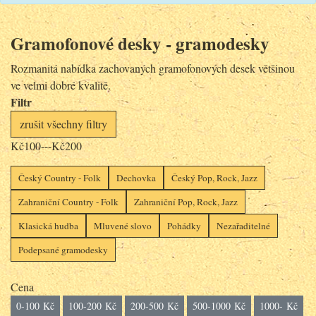
Gramofonové desky - gramodesky
Rozmanitá nabídka zachovaných gramofonových desek většinou
ve velmi dobré kvalitě.
Filtr
zrušit všechny filtry
Kč100---Kč200
Český Country - Folk
Dechovka
Český Pop, Rock, Jazz
Zahraniční Country - Folk
Zahraniční Pop, Rock, Jazz
Klasická hudba
Mluvené slovo
Pohádky
Nezařaditelné
Podepsané gramodesky
Cena
0-100 Kč
100-200 Kč
200-500 Kč
500-1000 Kč
1000- Kč